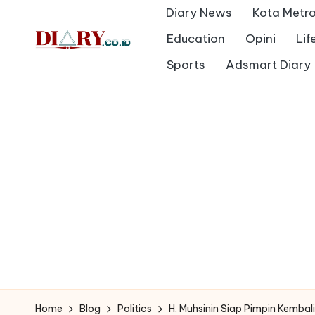
Diary News
Kota Metr
Skip
Education
Opini
Lif
to
D
Sports
Adsmart Diary
Diary
content
Media
i
Indonesia
a
r
y
Home
Blog
Politics
H. Muhsinin Siap Pimpin Kemba