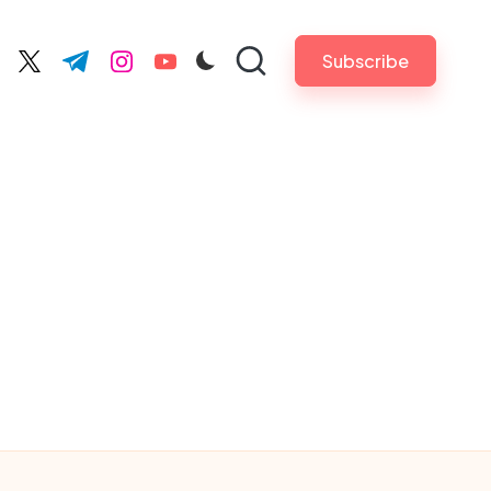
Subscribe
cebook.com
twitter.com
t.me
instagram.com
youtube.com