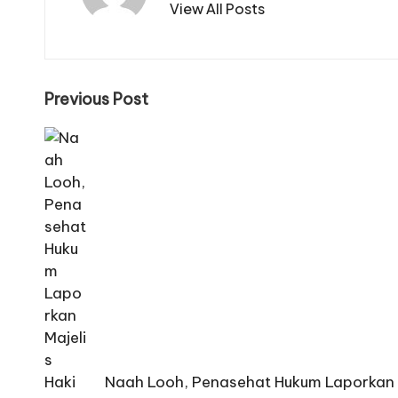
View All Posts
Post
Previous Post
navigation
Naah Looh, Penasehat Hukum Laporkan 