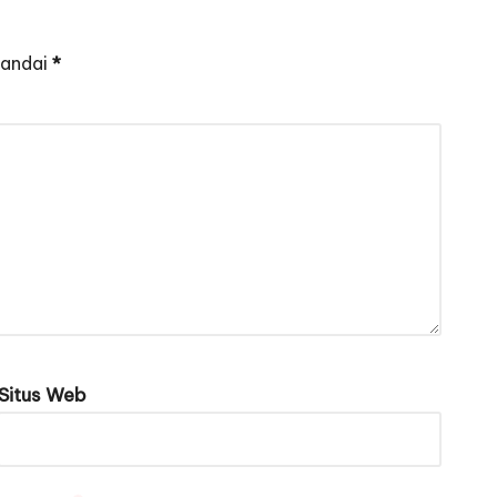
tandai
*
Situs Web