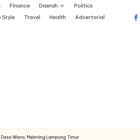
o
Finance
Daerah
Politics
e Style
Travel
Health
Advertorial
fa
li Desa Wana, Melinting Lampung Timur