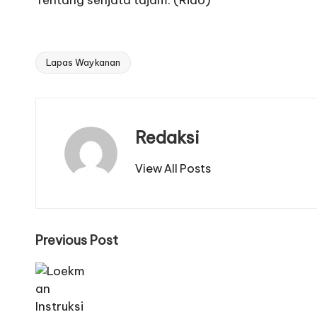
Tentang senjata tajam. (Rido)
Lapas Waykanan
Tags:
Redaksi
View All Posts
Post
Previous Post
navigation