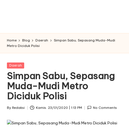
Home
Blog
Daerah
Simpan Sabu, Sepasang Muda-Mudi
Metro Diciduk Polisi
Posted
Daerah
in
Simpan Sabu, Sepasang
Muda-Mudi Metro
Diciduk Polisi
By
Redaksi
Kamis. 23/01/2020 | 1:13 PM
No Comments
Posted
by