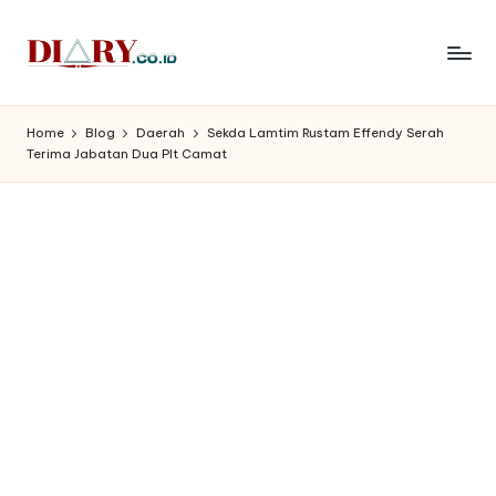
Skip
to
D
Diary
content
Media
i
Home
Blog
Daerah
Sekda Lamtim Rustam Effendy Serah
Indonesia
Terima Jabatan Dua Plt Camat
a
r
y