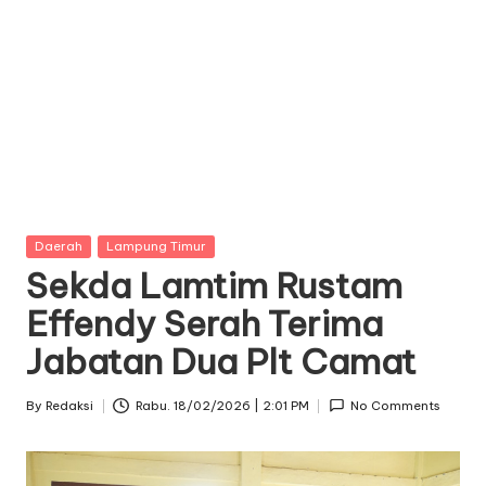
Posted
Daerah
Lampung Timur
in
Sekda Lamtim Rustam
Effendy Serah Terima
Jabatan Dua Plt Camat
By
Redaksi
Rabu. 18/02/2026 | 2:01 PM
No Comments
Posted
by