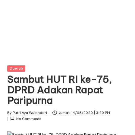
Posted
Daerah
in
Sambut HUT RI ke-75,
DPRD Adakan Rapat
Paripurna
By
Putri Ayu Wulandari
Jumat. 14/08/2020 | 3:40 PM
Posted
No Comments
by