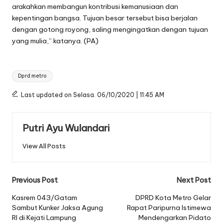
arakahkan membangun kontribusi kemanusiaan dan
kepentingan bangsa. Tujuan besar tersebut bisa berjalan
dengan gotong royong, saling mengingatkan dengan tujuan
yang mulia,” katanya. (PA)
Tags:
Dprd metro
Last updated on Selasa. 06/10/2020 | 11:45 AM
Putri Ayu Wulandari
View All Posts
Post
Previous Post
Next Post
navigation
Kasrem 043/Gatam
DPRD Kota Metro Gelar
Sambut Kunker Jaksa Agung
Rapat Paripurna Istimewa
RI di Kejati Lampung
Mendengarkan Pidato