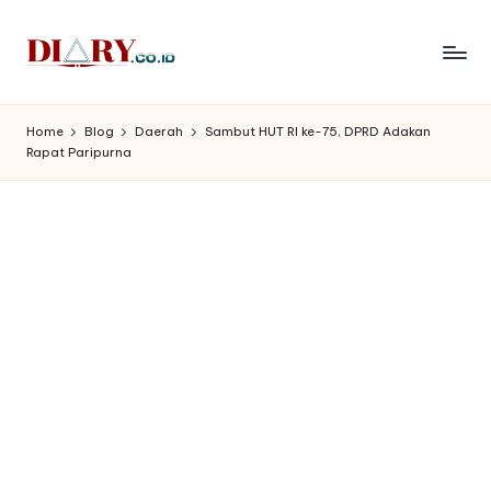
Skip
to
D
Diary
content
Media
i
Home
Blog
Daerah
Sambut HUT RI ke-75, DPRD Adakan
Indonesia
Rapat Paripurna
a
r
y