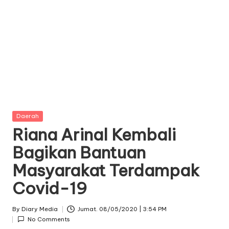
Posted
Daerah
in
Riana Arinal Kembali
Bagikan Bantuan
Masyarakat Terdampak
Covid-19
By
Diary Media
Jumat. 08/05/2020 | 3:54 PM
Posted
No Comments
by