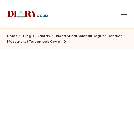
Skip
to
D
Diary
content
Media
i
Home
Blog
Daerah
Riana Arinal Kembali Bagikan Bantuan
Indonesia
Masyarakat Terdampak Covid-19
a
r
y