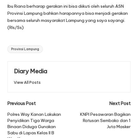
Ibu Riana berharap gerakan ini bisa diikuti oleh seluruh ASN
Provinsi Lampung bahkan harapannya bisa menjadi gerakan
bersama seluruh masyarakat Lampung yang saya sayangi.
(Rls/Ss)
Tags:
Provinsi Lampung
Diary Media
View All Posts
Post
Previous Post
Next Post
navigation
Polres Way Kanan Lakukan
KNPI Pesawaran Bagikan
Penyidikan Tiga Warga
Ratusan Sembako dan 1
Binaan Diduga Gunakan
Juta Masker
Sabu di Lapas Kelas II B