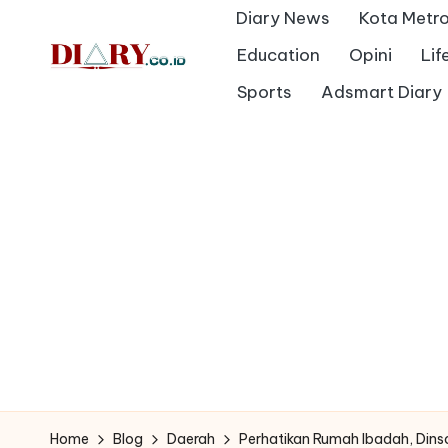
Diary News
Kota Metr
Skip
Education
Opini
Lif
to
D
Sports
Adsmart Diary
Diary
content
Media
i
Indonesia
a
r
y
Home
Blog
Daerah
Perhatikan Rumah Ibadah, Dins