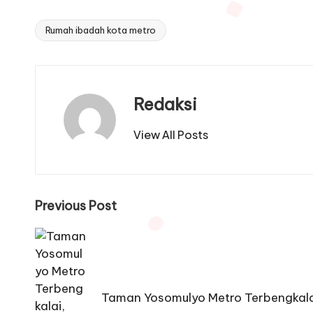
Rumah ibadah kota metro
Tags:
Redaksi
View All Posts
Post
Previous Post
navigation
Taman Yosomulyo Metro Terbengkala