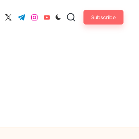
Subscribe
cebook.com
twitter.com
t.me
instagram.com
youtube.com