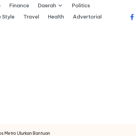
o
Finance
Daerah
Politics
e Style
Travel
Health
Advertorial
fa
os Metro Ulurkan Bantuan