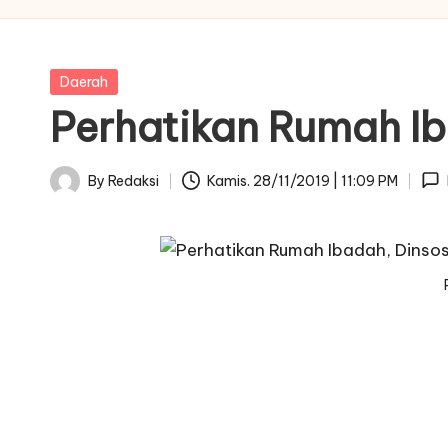
Posted
Daerah
in
Perhatikan Rumah Ib
By
Redaksi
Kamis. 28/11/2019 | 11:09 PM
Posted
by