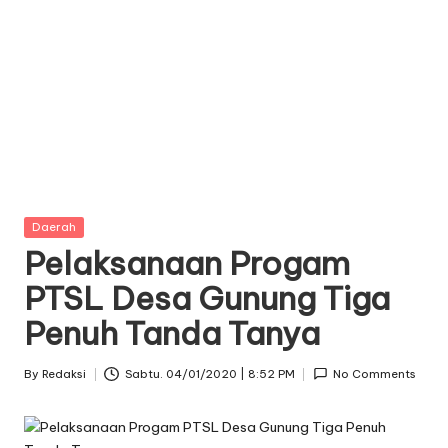
Posted
Daerah
in
Pelaksanaan Progam
PTSL Desa Gunung Tiga
Penuh Tanda Tanya
By
Redaksi
Sabtu. 04/01/2020 | 8:52 PM
No Comments
Posted
by