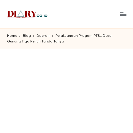
Skip
to
D
Diary
content
Media
i
Home
Blog
Daerah
Pelaksanaan Progam PTSL Desa
Indonesia
Gunung Tiga Penuh Tanda Tanya
a
r
y