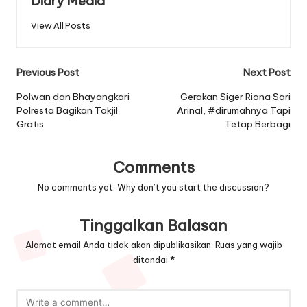
Diary Media
View All Posts
Post
Previous Post
Next Post
navigation
Polwan dan Bhayangkari
Gerakan Siger Riana Sari
Polresta Bagikan Takjil
Arinal, #dirumahnya Tapi
Gratis
Tetap Berbagi
Comments
No comments yet. Why don’t you start the discussion?
Tinggalkan Balasan
Alamat email Anda tidak akan dipublikasikan.
Ruas yang wajib
ditandai
*