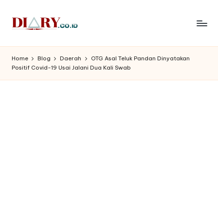
Skip
to
D
Diary
content
Media
i
Home
Blog
Daerah
OTG Asal Teluk Pandan Dinyatakan
Indonesia
Positif Covid-19 Usai Jalani Dua Kali Swab
a
r
y