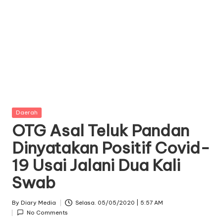
Posted
Daerah
in
OTG Asal Teluk Pandan
Dinyatakan Positif Covid-
19 Usai Jalani Dua Kali
Swab
By
Diary Media
Selasa. 05/05/2020 | 5:57 AM
Posted
No Comments
by