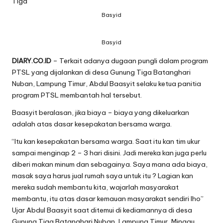
Basyid
Basyid
DIARY.CO.ID
– Terkait adanya dugaan pungli dalam program
PTSL yang dijalankan di desa Gunung Tiga Batanghari
Nuban, Lampung Timur, Abdul Baasyit selaku ketua panitia
program PTSL membantah hal tersebut.
Baasyit beralasan, jika biaya – biaya yang dikeluarkan
adalah atas dasar kesepakatan bersama warga.
“Itu kan kesepakatan bersama warga. Saat itu kan tim ukur
sampai menginap 2 – 3 hari disini. Jadi mereka kan juga perlu
diberi makan minum dan sebagainya. Saya mana ada biaya,
masak saya harus jual rumah saya untuk itu ? Lagian kan
mereka sudah membantu kita, wajarlah masyarakat
membantu, itu atas dasar kemauan masyarakat sendiri lho”
Ujar Abdul Baasyit saat ditemui di kediamannya di desa
Gunung Tiga Batanghari Nuban, Lampung Timur, Minggu