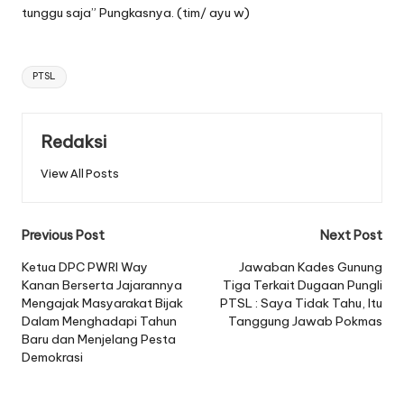
tunggu saja” Pungkasnya. (tim/ ayu w)
Tags:
PTSL
Redaksi
View All Posts
Post
Previous Post
Next Post
navigation
Ketua DPC PWRI Way
Jawaban Kades Gunung
Kanan Berserta Jajarannya
Tiga Terkait Dugaan Pungli
Mengajak Masyarakat Bijak
PTSL : Saya Tidak Tahu, Itu
Dalam Menghadapi Tahun
Tanggung Jawab Pokmas
Baru dan Menjelang Pesta
Demokrasi