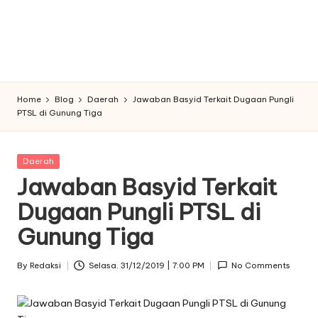
Home
Blog
Daerah
Jawaban Basyid Terkait Dugaan Pungli
PTSL di Gunung Tiga
Posted
Daerah
in
Jawaban Basyid Terkait
Dugaan Pungli PTSL di
Gunung Tiga
By
Redaksi
Selasa. 31/12/2019 | 7:00 PM
No Comments
Posted
by