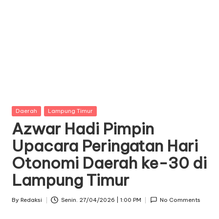
Posted
Daerah
Lampung Timur
in
Azwar Hadi Pimpin
Upacara Peringatan Hari
Otonomi Daerah ke-30 di
Lampung Timur
By
Redaksi
Senin. 27/04/2026 | 1:00 PM
No Comments
Posted
by