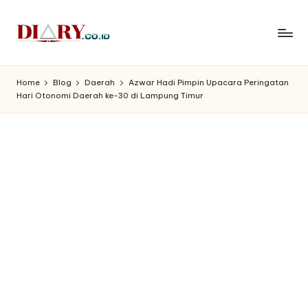
Skip
to
D
Diary
content
Media
i
Home
Blog
Daerah
Azwar Hadi Pimpin Upacara Peringatan
Indonesia
Hari Otonomi Daerah ke-30 di Lampung Timur
a
r
y