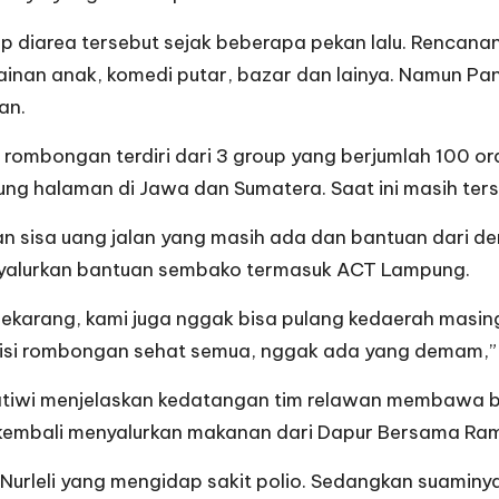
 diarea tersebut sejak beberapa pekan lalu. Rencan
nan anak, komedi putar, bazar dan lainya. Namun Pan
an.
rombongan terdiri dari 3 group yang berjumlah 100 
g halaman di Jawa dan Sumatera. Saat ini masih tersi
 sisa uang jalan yang masih ada dan bantuan dari d
yalurkan bantuan sembako termasuk ACT Lampung.
 sekarang, kami juga nggak bisa pulang kedaerah mas
ondisi rombongan sehat semua, nggak ada yang demam,” 
tiwi menjelaskan kedatangan tim relawan membawa ba
 kembali menyalurkan makanan dari Dapur Bersama Ra
 Nurleli yang mengidap sakit polio. Sedangkan suamin