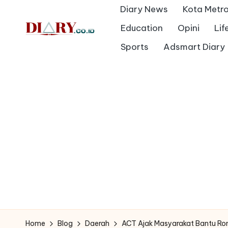
Diary News
Kota Metr
Skip
Education
Opini
Lif
to
D
Sports
Adsmart Diary
Diary
content
Media
i
Indonesia
a
r
y
Home
Blog
Daerah
ACT Ajak Masyarakat Bantu Ro