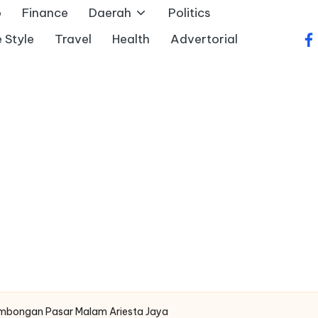
o
Finance
Daerah
Politics
e Style
Travel
Health
Advertorial
fa
mbongan Pasar Malam Ariesta Jaya