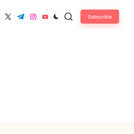
Subscribe
cebook.com
twitter.com
t.me
instagram.com
youtube.com