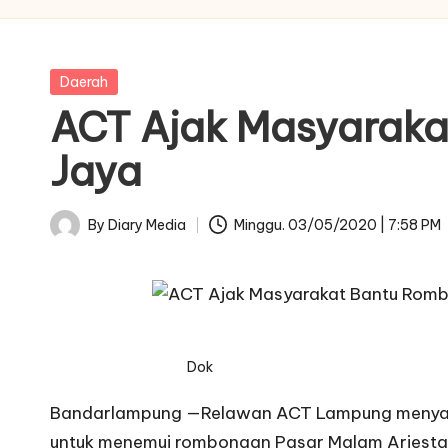
Posted
Daerah
in
ACT Ajak Masyaraka
Jaya
By
Diary Media
Minggu. 03/05/2020 | 7:58 PM
Posted
by
Dok
Bandarlampung —Relawan ACT Lampung menyamban
untuk menemui rombongan Pasar Malam Ariesta 