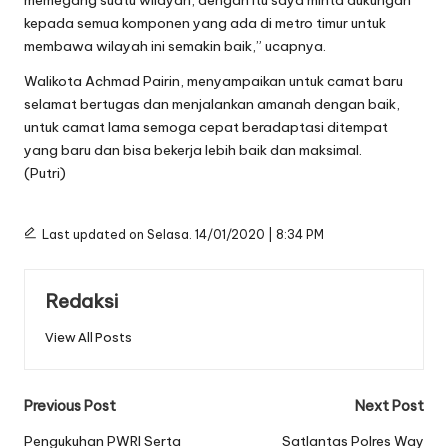
memegang suatu wilayah, dengan itu saya minta dukungan
kepada semua komponen yang ada di metro timur untuk
membawa wilayah ini semakin baik,” ucapnya.
Walikota Achmad Pairin, menyampaikan untuk camat baru
selamat bertugas dan menjalankan amanah dengan baik,
untuk camat lama semoga cepat beradaptasi ditempat
yang baru dan bisa bekerja lebih baik dan maksimal.
(Putri)
Last updated on Selasa. 14/01/2020 | 8:34 PM
Redaksi
View All Posts
Post
Previous Post
Next Post
navigation
Pengukuhan PWRI Serta
Satlantas Polres Way