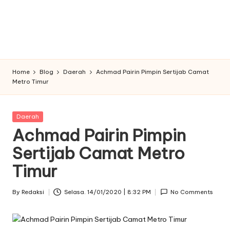
Home
Blog
Daerah
Achmad Pairin Pimpin Sertijab Camat
Metro Timur
Posted
Daerah
in
Achmad Pairin Pimpin
Sertijab Camat Metro
Timur
By
Redaksi
Selasa. 14/01/2020 | 8:32 PM
No Comments
Posted
by