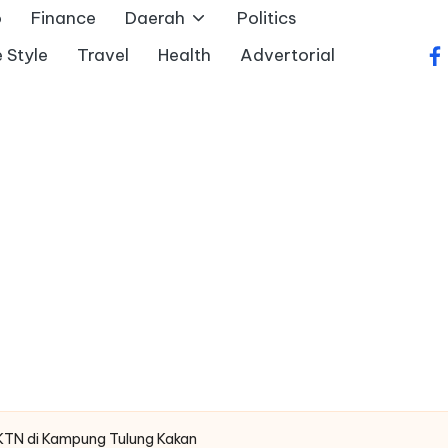
o
Finance
Daerah
Politics
e Style
Travel
Health
Advertorial
fa
 KTN di Kampung Tulung Kakan