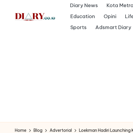
Diary News
Kota Metr
Skip
Education
Opini
Lif
to
D
Sports
Adsmart Diary
Diary
content
Media
i
Indonesia
a
r
y
Home
Blog
Advertorial
Loekman Hadiri Launching