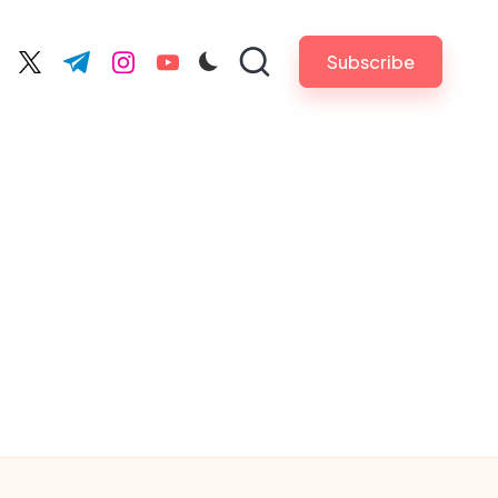
Subscribe
cebook.com
twitter.com
t.me
instagram.com
youtube.com