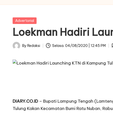
Posted
Advertorial
in
Loekman Hadiri Lau
By
Redaksi
Selasa. 04/08/2020 | 12:45 PM
Posted
by
DIARY.CO.ID
– Bupati Lampung Tengah (Lamteng
Tulung Kakan Kecamatan Bumi Ratu Nuban, Rabu 