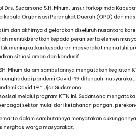
Pol Drs. Sudarsono S.H, Mhum, unsur forkopimda Kabu
 kepala Organisasi Perangkat Daerah (OPD) dan mas
atim dan akhirnya digelorakan diseluruh nusantara ka
alah menitikberatkan kepada peran serta elemen masy
untuk meningkatkan kesadaran masyarakat mematuhi pro
dkan situasi aman dan kondusif.
SH. Mhum dalam sambutannya mengatakan kegiatan KTN
am menghadapi pandemi Covid-19 ditengah masyarakat
demi Covid 19.” Ujar Sudsrsono.
osisal melalui program KTN ini. Sudarsono mengataka
berbagai sektor mulai dari ketahanan pangan, perek
oemarto dalam sambutannya menyatakan dukungannya 
inergitas warga masyarakat.