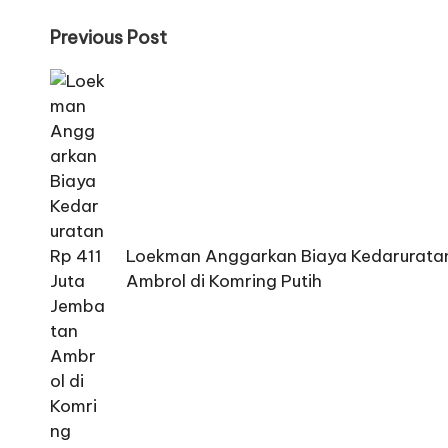
Post
Previous Post
navigation
Loekman Anggarkan Biaya Kedaruratan
Ambrol di Komring Putih