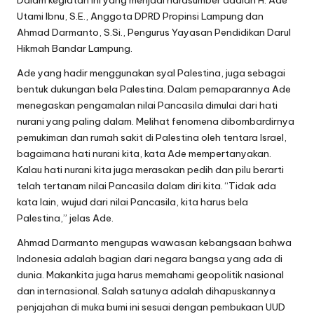
Dalam kegiatan ini yang menjadi narasumber adalah H. Ade
Utami Ibnu, S.E., Anggota DPRD Propinsi Lampung dan
Ahmad Darmanto, S.Si., Pengurus Yayasan Pendidikan Darul
Hikmah Bandar Lampung.
Ade yang hadir menggunakan syal Palestina, juga sebagai
bentuk dukungan bela Palestina. Dalam pemaparannya Ade
menegaskan pengamalan nilai Pancasila dimulai dari hati
nurani yang paling dalam. Melihat fenomena dibombardirnya
pemukiman dan rumah sakit di Palestina oleh tentara Israel,
bagaimana hati nurani kita, kata Ade mempertanyakan.
Kalau hati nurani kita juga merasakan pedih dan pilu berarti
telah tertanam nilai Pancasila dalam diri kita. “Tidak ada
kata lain, wujud dari nilai Pancasila, kita harus bela
Palestina,” jelas Ade.
Ahmad Darmanto mengupas wawasan kebangsaan bahwa
Indonesia adalah bagian dari negara bangsa yang ada di
dunia. Makankita juga harus memahami geopolitik nasional
dan internasional. Salah satunya adalah dihapuskannya
penjajahan di muka bumi ini sesuai dengan pembukaan UUD