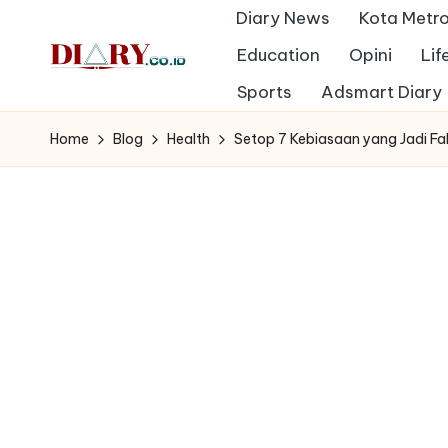
Diary News
Kota Metr
Skip
Education
Opini
Lif
to
D
Sports
Adsmart Diary
Diary
content
Media
i
Home
Blog
Health
Setop 7 Kebiasaan yang Jadi Fa
Indonesia
a
r
y