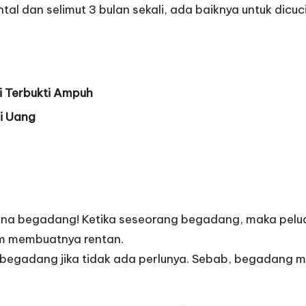
al dan selimut 3 bulan sekali, ada baiknya untuk dicu
i Terbukti Ampuh
i Uang
arna begadang! Ketika seseorang begadang, maka pelua
am membuatnya rentan.
 begadang jika tidak ada perlunya. Sebab, begadang 