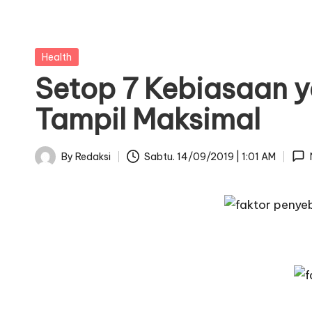
Posted
Health
in
Setop 7 Kebiasaan y
Tampil Maksimal
By
Redaksi
Sabtu. 14/09/2019 | 1:01 AM
Posted
by