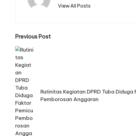
View All Posts
Post
Previous Post
navigation
Rutinitas Kegiatan DPRD Tuba Diduga 
Pemborosan Anggaran