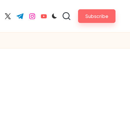
Subscribe
cebook.com
twitter.com
t.me
instagram.com
youtube.com