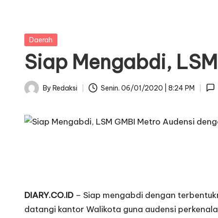
Posted
Daerah
in
Siap Mengabdi, LSM
By
Redaksi
Senin. 06/01/2020 | 8:24 PM
Posted
by
DIARY.CO.ID
– Siap mengabdi dengan terbentuk
datangi kantor Walikota guna audensi perkenala