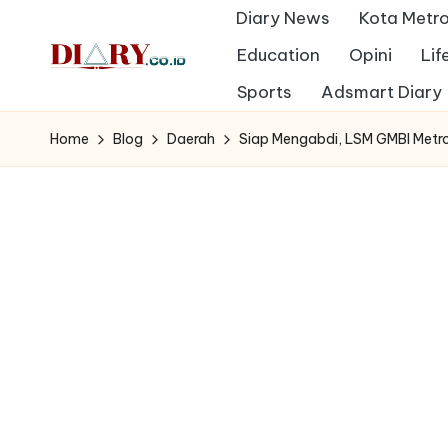
Diary News
Kota Metr
Skip
Education
Opini
Lif
to
D
Sports
Adsmart Diary
Diary
content
Media
i
Home
Blog
Daerah
Siap Mengabdi, LSM GMBI Metr
Indonesia
a
r
y