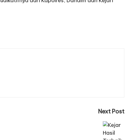
yudikatifnya dari Kapolres, Dandim dan Kejari
Next Post