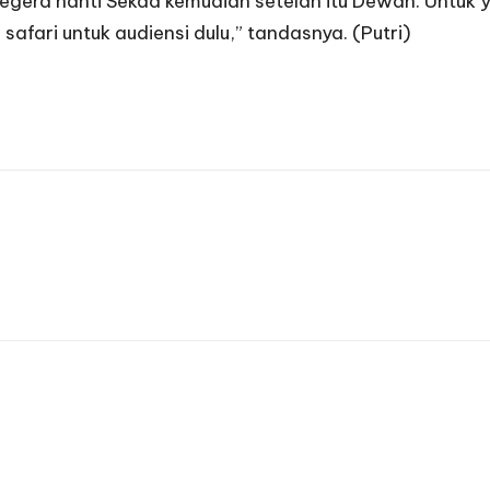
 segera nanti Sekda kemudian setelah itu Dewan. Untuk 
i safari untuk audiensi dulu,” tandasnya. (Putri)