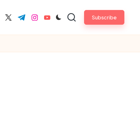
Subscribe
cebook.com
twitter.com
t.me
instagram.com
youtube.com