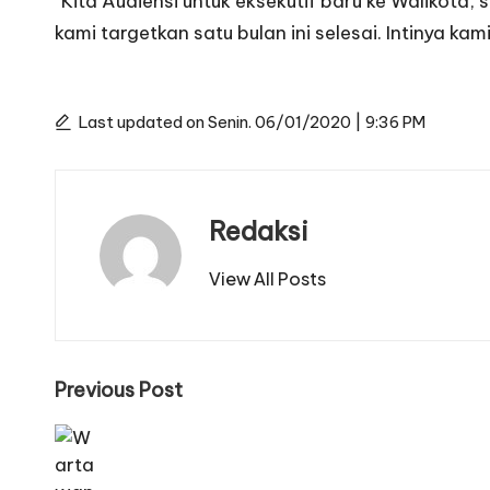
“Kita Audiensi untuk eksekutif baru ke Walikota,
kami targetkan satu bulan ini selesai. Intinya kam
Last updated on Senin. 06/01/2020 | 9:36 PM
Redaksi
View All Posts
Post
Previous Post
navigation