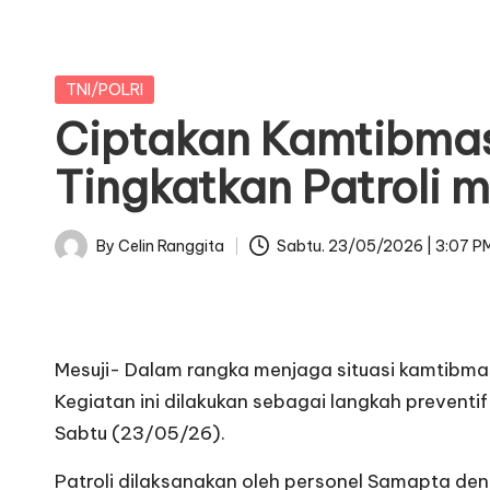
Posted
TNI/POLRI
in
Ciptakan Kamtibmas 
Tingkatkan Patroli 
By
Celin Ranggita
Sabtu. 23/05/2026 | 3:07 P
Posted
by
Mesuji- Dalam rangka menjaga situasi kamtibmas 
Kegiatan ini dilakukan sebagai langkah preventi
Sabtu (23/05/26).
Patroli dilaksanakan oleh personel Samapta de