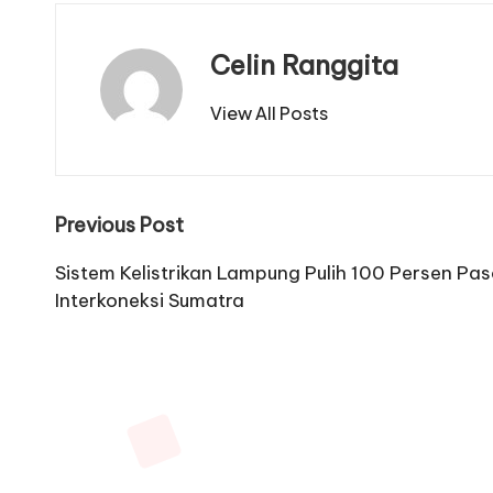
Celin Ranggita
View All Posts
Post
Previous Post
navigation
Sistem Kelistrikan Lampung Pulih 100 Persen P
Interkoneksi Sumatra