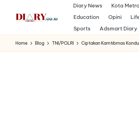
Diary News
Kota Metr
Skip
Education
Opini
Lif
to
D
Sports
Adsmart Diary
Diary
content
Media
i
Home
Blog
TNI/POLRI
Ciptakan Kamtibmas Kondusi
Indonesia
a
r
y