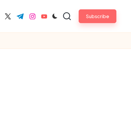
Subscribe
cebook.com
twitter.com
t.me
instagram.com
youtube.com