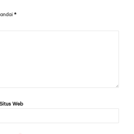
tandai
*
Situs Web