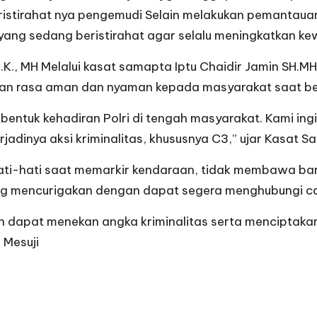
ristirahat nya pengemudi Selain melakukan pemantaua
ng sedang beristirahat agar selalu meningkatkan ke
.K., MH Melalui kasat samapta Iptu Chaidir Jamin SH.M
n rasa aman dan nyaman kepada masyarakat saat berak
i bentuk kehadiran Polri di tengah masyarakat. Kami in
jadinya aksi kriminalitas, khususnya C3,” ujar Kasat 
hati-hati saat memarkir kendaraan, tidak membawa b
ng mencurigakan dengan dapat segera menghubungi call
an dapat menekan angka kriminalitas serta menciptaka
 Mesuji