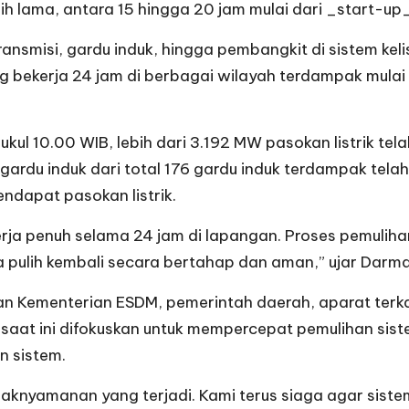
 lama, antara 15 hingga 20 jam mulai dari _start-up_,
transmisi, gardu induk, hingga pembangkit di sistem ke
g bekerja 24 jam di berbagai wilayah terdampak mulai 
 10.00 WIB, lebih dari 3.192 MW pasokan listrik telah
gardu induk dari total 176 gardu induk terdampak tela
ndapat pasokan listrik.
kerja penuh selama 24 jam di lapangan. Proses pemuliha
a pulih kembali secara bertahap dan aman,” ujar Darm
n Kementerian ESDM, pemerintah daerah, aparat terka
a saat ini difokuskan untuk mempercepat pemulihan sis
n sistem.
nyamanan yang terjadi. Kami terus siaga agar sistem 