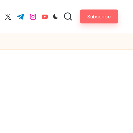
Subscribe
cebook.com
twitter.com
t.me
instagram.com
youtube.com