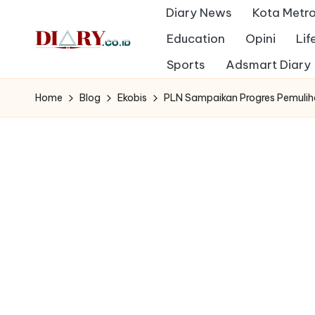
Diary News
Kota Metr
Skip
Education
Opini
Lif
to
D
Sports
Adsmart Diary
Diary
content
Media
i
Home
Blog
Ekobis
PLN Sampaikan Progres Pemuliha
Indonesia
a
r
y