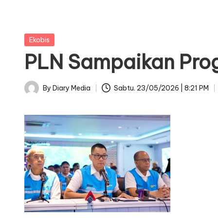
Posted
Ekobis
in
PLN Sampaikan Progr
By
Diary Media
Sabtu. 23/05/2026 | 8:21 PM
Posted
by