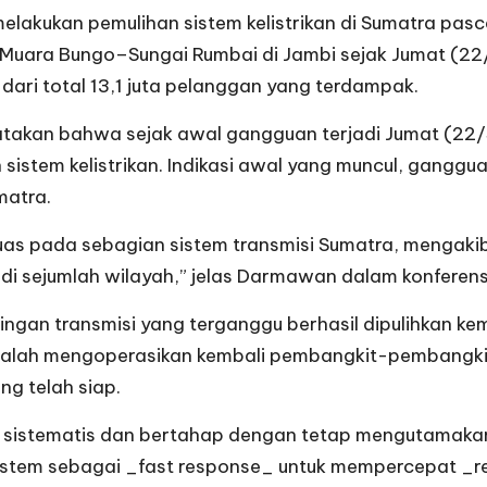
melakukan pemulihan sistem kelistrikan di Sumatra pas
 Muara Bungo–Sungai Rumbai di Jambi sejak Jumat (22/
k dari total 13,1 juta pelanggan yang terdampak.
kan bahwa sejak awal gangguan terjadi Jumat (22/5)
sistem kelistrikan. Indikasi awal yang muncul, gangg
matra.
s pada sebagian sistem transmisi Sumatra, mengakib
 sejumlah wilayah,” jelas Darmawan dalam konferens
ingan transmisi yang terganggu berhasil dipulihkan kem
adalah mengoperasikan kembali pembangkit-pembangk
ng telah siap.
a sistematis dan bertahap dengan tetap mengutamaka
istem sebagai _fast response_ untuk mempercepat _