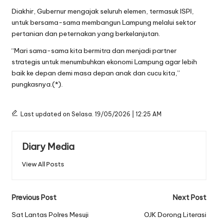
Diakhir, Gubernur mengajak seluruh elemen, termasuk ISPI,
untuk bersama-sama membangun Lampung melalui sektor
pertanian dan peternakan yang berkelanjutan.
“Mari sama-sama kita bermitra dan menjadi partner
strategis untuk menumbuhkan ekonomi Lampung agar lebih
baik ke depan demi masa depan anak dan cucu kita,”
pungkasnya.(*).
Last updated on Selasa. 19/05/2026 | 12:25 AM
Diary Media
View All Posts
Post
Previous Post
Next Post
navigation
Sat Lantas Polres Mesuji
OJK Dorong Literasi