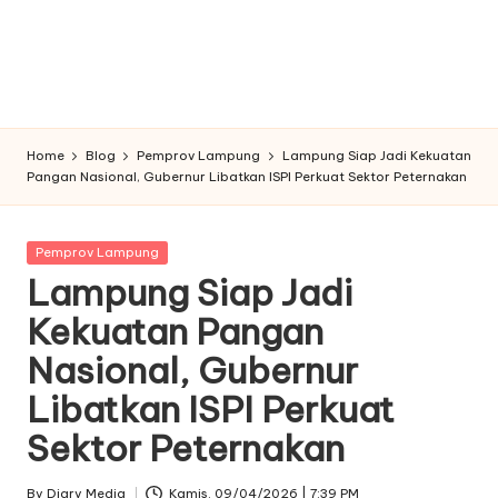
Home
Blog
Pemprov Lampung
Lampung Siap Jadi Kekuatan
Pangan Nasional, Gubernur Libatkan ISPI Perkuat Sektor Peternakan
Posted
Pemprov Lampung
in
Lampung Siap Jadi
Kekuatan Pangan
Nasional, Gubernur
Libatkan ISPI Perkuat
Sektor Peternakan
By
Diary Media
Kamis. 09/04/2026 | 7:39 PM