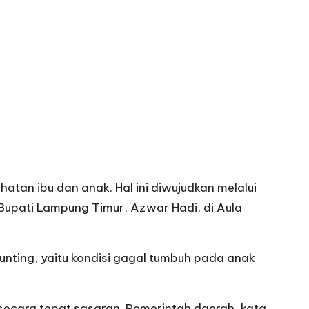
an ibu dan anak. Hal ini diwujudkan melalui
 Bupati Lampung Timur, Azwar Hadi, di Aula
nting, yaitu kondisi gagal tumbuh pada anak
ecara tepat sasaran. Pemerintah daerah, kata