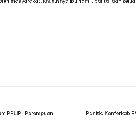
eh masyarakat, khususnya ibu hamil, balita, dan keluar
tum PPLIPI: Perempuan
Panitia Konferkab 