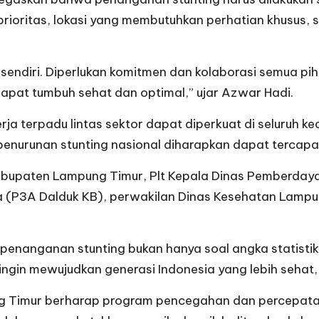
 prioritas, lokasi yang membutuhkan perhatian khusus, s
i-sendiri. Diperlukan komitmen dan kolaborasi semua pi
apat tumbuh sehat dan optimal,” ujar Azwar Hadi.
erja terpadu lintas sektor dapat diperkuat di seluru
penurunan stunting nasional diharapkan dapat tercapai
 Kabupaten Lampung Timur, Plt Kepala Dinas Pemberda
 (P3A Dalduk KB), perwakilan Dinas Kesehatan Lampun
nanganan stunting bukan hanya soal angka statistik
 ingin mewujudkan generasi Indonesia yang lebih sehat,
ng Timur berharap program pencegahan dan percepatan