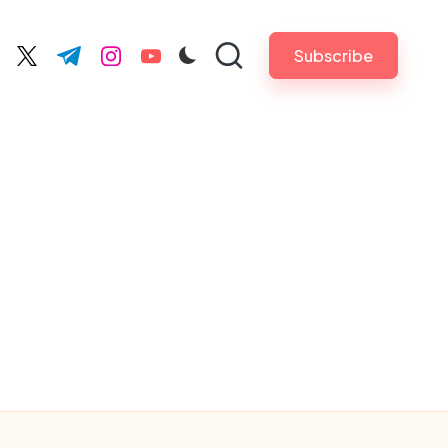
Subscribe
cebook.com
twitter.com
t.me
instagram.com
youtube.com