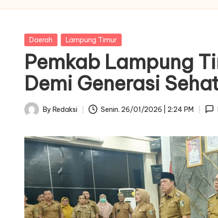
Posted
Daerah
Lampung Timur
in
Pemkab Lampung Tim
Demi Generasi Seha
By
Redaksi
Senin. 26/01/2026 | 2:24 PM
Posted
by