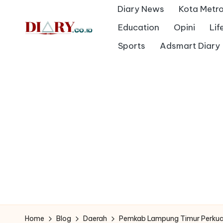
Diary News
Kota Metr
Skip
Education
Opini
Lif
to
D
Sports
Adsmart Diary
Diary
content
Media
i
Indonesia
a
r
y
Home
Blog
Daerah
Pemkab Lampung Timur Perkuat