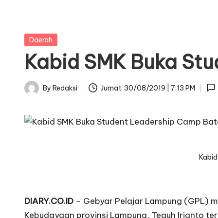
Posted
Daerah
in
Kabid SMK Buka Stu
By
Redaksi
Jumat. 30/08/2019 | 7:13 PM
Posted
by
Kabid
DIARY.CO.ID
– Gebyar Pelajar Lampung (GPL) me
Kebudayaan provinsi Lampung, Teguh Irianto te