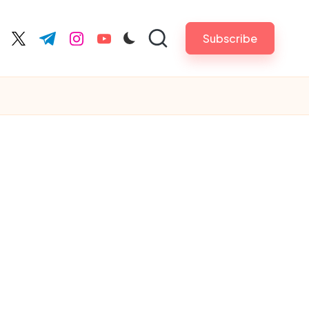
Subscribe
cebook.com
twitter.com
t.me
instagram.com
youtube.com