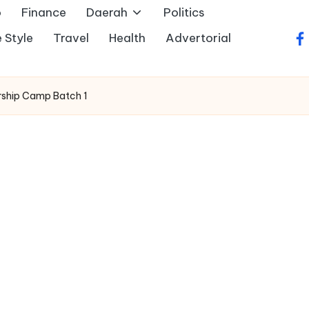
o
Finance
Daerah
Politics
e Style
Travel
Health
Advertorial
fa
rship Camp Batch 1