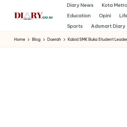
Diary News
Kota Metr
Skip
Education
Opini
Lif
to
D
Sports
Adsmart Diary
Diary
content
Media
i
Home
Blog
Daerah
Kabid SMK Buka Student Leade
Indonesia
a
r
y