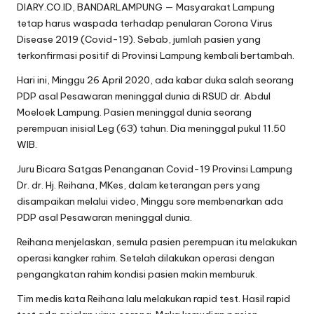
PDP asal Pesawaran meninggal dunia.
Reihana menjelaskan, semula pasien perempuan itu melakukan
operasi kangker rahim. Setelah dilakukan operasi dengan
pengangkatan rahim kondisi pasien makin memburuk.
Tim medis kata Reihana lalu melakukan rapid test. Hasil rapid
test ada gejalan virus corona. Maka kemudian pasien
dipindah ke ruang isolasi Covid-19. Sabtu malam kondisi
pasien makin memburuk. Minggu sekitar pukul 11.50 WIB. Untuk
memastikan pasien PDP positif Covid-19 masih tetap
menunggu uji Swab dengan PCR.
Reihana menjelaskan, setelah dilakukan penelusuran ternyata
almarhumah mempunyai riwayat kontak dengan anaknya
dari Serang Banten. Pemulasaran jenazah almarhumah
dilakukan dengan protokol Covid-19.
Sementara itu, dari Posko Satgas Penanganan Covid-19
disampaikan tim Satgas Covid-19 Kombes Pol Zahwani
Pandra Arsyad, jumlah pasien positif Covid-19 bertambah