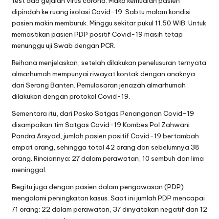
empat orang, sehingga total 42 orang dari sebelumnya 38
orang. Rinciannya: 27 dalam perawatan, 10 sembuh dan lima
meninggal.
Begitu juga dengan pasien dalam pengawasan (PDP)
mengalami peningkatan kasus. Saat ini jumlah PDP mencapai
71 orang: 22 dalam perawatan, 37 dinyatakan negatif dan 12
orang meninggal.
Diperoleh informasi penambahan empat pasien positif virus
Corona (Covid-19) di Lampung berasal dari Tulangbawang
Barat (Tubaba) dan Way Kanan. Tubaba kasus positif
bertambah 3 dan Way Kana satu orang. Satu pasien berasal
dari Way Kanan tersebut merupakan yang pertama di daerah
tersebut.
Hingga Minggu siang 26 April, total pasien positif corona di
Lampung menjadi 42 kasus yang tersebar di sembilan
kabupaten/kota: 27 dalam perawatan, 10 sembuh dan lima
pasien meninggal dunia. (*)