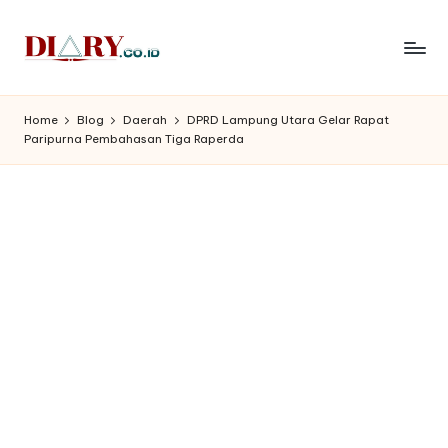
Skip
to
D
Diary
content
Media
i
Home
Blog
Daerah
DPRD Lampung Utara Gelar Rapat
Indonesia
Paripurna Pembahasan Tiga Raperda
a
r
y