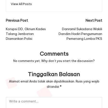
View All Posts
Post
Previous Post
Next Post
navigation
Korupsi DD, Oknum Kades
Danramil Sukadana Wakili
Talang Jembatan
Dandim Hadiri Pengumuman
Diamankan Polisi
Pemenang Lomba PKS
Comments
No comments yet. Why don’t you start the discussion?
Tinggalkan Balasan
Alamat email Anda tidak akan dipublikasikan.
Ruas yang wajib
ditandai
*