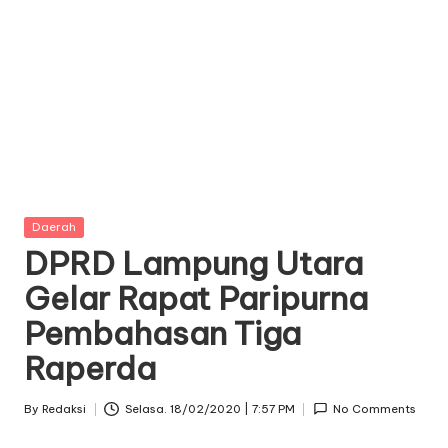
Posted
Daerah
in
DPRD Lampung Utara
Gelar Rapat Paripurna
Pembahasan Tiga
Raperda
By
Redaksi
Selasa. 18/02/2020 | 7:57 PM
No Comments
Posted
by