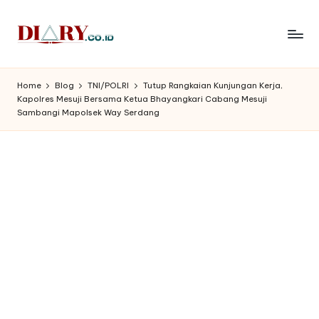
Skip
to
D
Diary
content
Media
i
Home
Blog
TNI/POLRI
Tutup Rangkaian Kunjungan Kerja,
Indonesia
Kapolres Mesuji Bersama Ketua Bhayangkari Cabang Mesuji
a
Sambangi Mapolsek Way Serdang
r
y