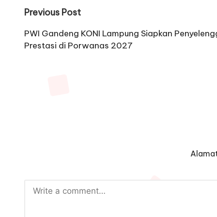
Post
Previous Post
navigation
PWI Gandeng KONI Lampung Siapkan Penyelengg
Prestasi di Porwanas 2027
Alamat