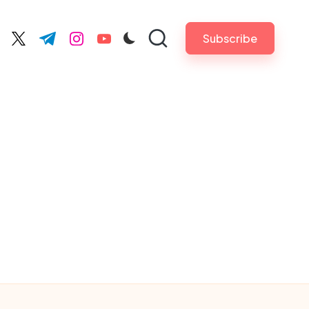
Subscribe
cebook.com
twitter.com
t.me
instagram.com
youtube.com