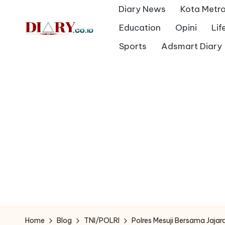
Diary News
Kota Metr
Skip
Education
Opini
Lif
to
D
Sports
Adsmart Diary
Diary
content
Media
i
Indonesia
a
r
y
Home
Blog
TNI/POLRI
Polres Mesuji Bersama Jaj