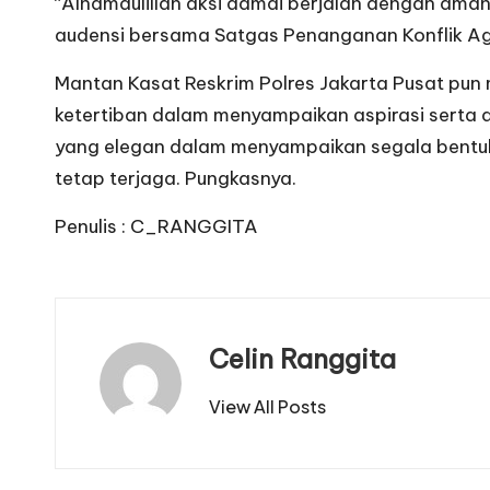
“Alhamdulillah aksi damai berjalan dengan ama
audensi bersama Satgas Penanganan Konflik Agr
Mantan Kasat Reskrim Polres Jakarta Pusat pu
ketertiban dalam menyampaikan aspirasi serta a
yang elegan dalam menyampaikan segala bentuk a
tetap terjaga. Pungkasnya.
Penulis : C_RANGGITA
Celin Ranggita
View All Posts