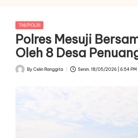
Posted
TNI/POLRI
in
Polres Mesuji Bers
Oleh 8 Desa Penuan
By
Celin Ranggita
Senin. 18/05/2026 | 6:54 PM
Posted
by