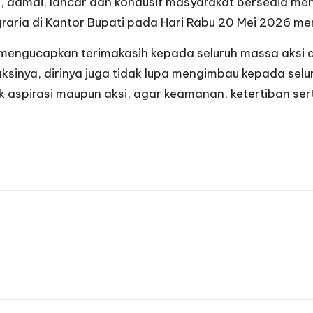
n, damai, lancar dan kondusif masyarakat bersedia m
aria di Kantor Bupati pada Hari Rabu 20 Mei 2026 men
n mengucapkan terimakasih kepada seluruh massa aksi
ksinya, dirinya juga tidak lupa mengimbau kepada sel
spirasi maupun aksi, agar keamanan, ketertiban serta