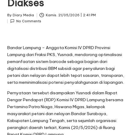
Diakses
By
Diary Media
Kamis. 21/05/2026 | 2:41 PM
Posted
No Comments
by
Bandar Lampung – Anggota Komisi IV DPRD Provinsi
Lampung dari Fraksi PKS, Yusnadi, mendorong optimalisasi
pemanfaatan sistem barcode sebagai bagian dari
digitalisasi distribusi BBM subsidi agar penyaluran bagi
petani dan nelayan dapat lebih tepat sasaran, transparan,
serta meminimalisasi potensi penyalahgunaan di lapangan.
Pernyataan tersebut disampaikan Yusnadi dalam Rapat
Dengar Pendapat (RDP) Komisi IV DPRD Lampung bersama
Pertamina Patra Niaga, Hiswana Migas, kelompok
masyarakat petani dan nelayan Bandar Surabaya,
Kabupaten Lampung Tengah, serta sejumlah organisasi
perangkat daerah terkait, Kamis (20/5/2026) di Ruang
Rapat Komisi DPRD Lampung.