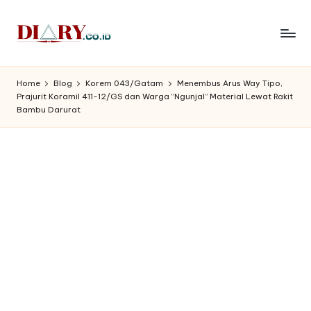
Skip
to
D
Diary
content
Media
i
Home
Blog
Korem 043/Gatam
Menembus Arus Way Tipo,
Indonesia
Prajurit Koramil 411-12/GS dan Warga “Ngunjal” Material Lewat Rakit
a
Bambu Darurat
r
y