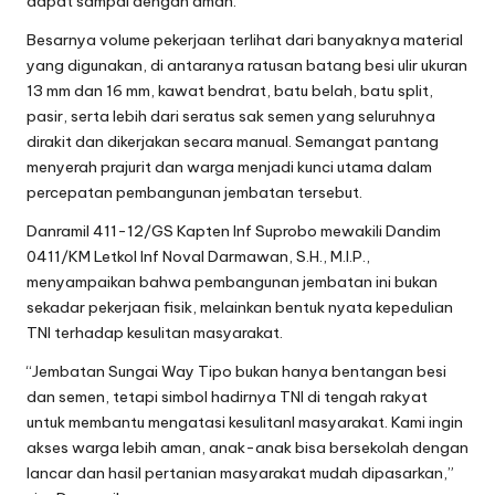
dapat sampai dengan aman.
Besarnya volume pekerjaan terlihat dari banyaknya material
yang digunakan, di antaranya ratusan batang besi ulir ukuran
13 mm dan 16 mm, kawat bendrat, batu belah, batu split,
pasir, serta lebih dari seratus sak semen yang seluruhnya
dirakit dan dikerjakan secara manual. Semangat pantang
menyerah prajurit dan warga menjadi kunci utama dalam
percepatan pembangunan jembatan tersebut.
Danramil 411-12/GS Kapten Inf Suprobo mewakili Dandim
0411/KM Letkol Inf Noval Darmawan, S.H., M.I.P.,
menyampaikan bahwa pembangunan jembatan ini bukan
sekadar pekerjaan fisik, melainkan bentuk nyata kepedulian
TNI terhadap kesulitan masyarakat.
“Jembatan Sungai Way Tipo bukan hanya bentangan besi
dan semen, tetapi simbol hadirnya TNI di tengah rakyat
untuk membantu mengatasi kesulitanl masyarakat. Kami ingin
akses warga lebih aman, anak-anak bisa bersekolah dengan
lancar dan hasil pertanian masyarakat mudah dipasarkan,”