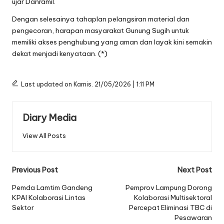
ujar Danramil.
Dengan selesainya tahaplan pelangsiran material dan
pengecoran, harapan masyarakat Gunung Sugih untuk
memiliki akses penghubung yang aman dan layak kini semakin
dekat menjadi kenyataan. (*)
Last updated on Kamis. 21/05/2026 | 1:11 PM
Diary Media
View All Posts
Post
Previous Post
Next Post
navigation
Pemda Lamtim Gandeng
Pemprov Lampung Dorong
KPAI Kolaborasi Lintas
Kolaborasi Multisektoral
Sektor
Percepat Eliminasi TBC di
Pesawaran