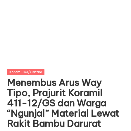
Posted
Korem 043/Gatam
in
Menembus Arus Way
Tipo, Prajurit Koramil
411-12/GS dan Warga
“Ngunjal” Material Lewat
Rakit Bambu Darurat