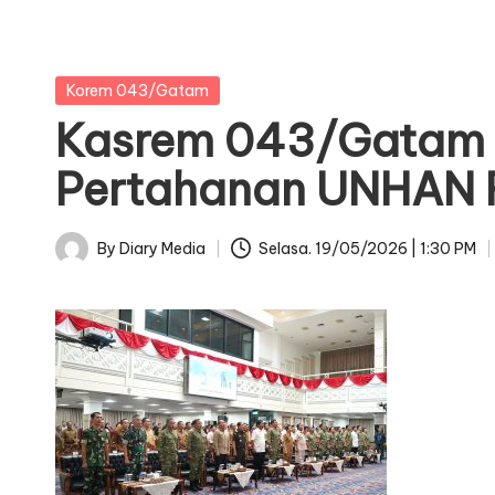
Posted
Korem 043/Gatam
in
Kasrem 043/Gatam H
Pertahanan UNHAN 
By
Diary Media
Selasa. 19/05/2026 | 1:30 PM
Posted
by