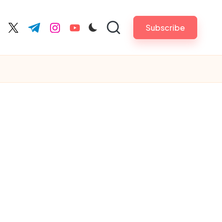
Subscribe
cebook.com
twitter.com
t.me
instagram.com
youtube.com