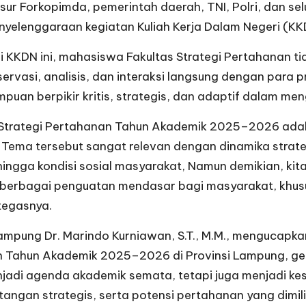
ur Forkopimda, pemerintah daerah, TNI, Polri, dan sel
lenggaraan kegiatan Kuliah Kerja Dalam Negeri (KKDN)
i KKDN ini, mahasiswa Fakultas Strategi Pertahanan 
rvasi, analisis, dan interaksi langsung dengan para pra
puan berpikir kritis, strategis, dan adaptif dalam m
s Strategi Pertahanan Tahun Akademik 2025–2026 adal
ma tersebut sangat relevan dengan dinamika strategi
hingga kondisi sosial masyarakat, Namun demikian, kit
 berbagai penguatan mendasar bagi masyarakat, khus
tegasnya.
Lampung Dr. Marindo Kurniawan, S.T., M.M., mengucapka
nan Tahun Akademik 2025–2026 di Provinsi Lampung, g
njadi agenda akademik semata, tetapi juga menjadi k
gan strategis, serta potensi pertahanan yang dimili