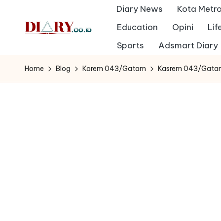
Diary News
Kota Metr
Skip
Education
Opini
Lif
to
D
Sports
Adsmart Diary
Diary
content
Media
i
Home
Blog
Korem 043/Gatam
Kasrem 043/Gatam 
Indonesia
a
r
y