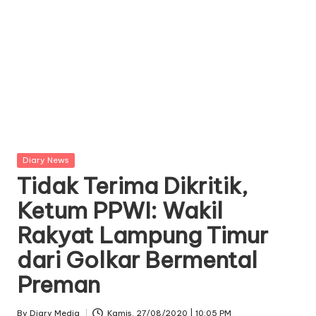
Posted
Diary News
in
Tidak Terima Dikritik,
Ketum PPWI: Wakil
Rakyat Lampung Timur
dari Golkar Bermental
Preman
By
Diary Media
Kamis. 27/08/2020 | 10:05 PM