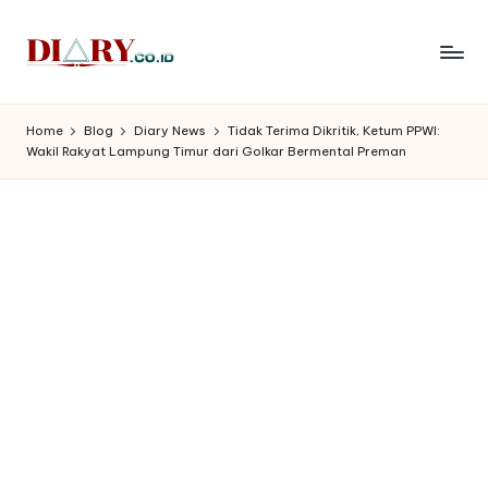
Skip
to
D
Diary
content
Media
i
Home
Blog
Diary News
Tidak Terima Dikritik, Ketum PPWI:
Indonesia
Wakil Rakyat Lampung Timur dari Golkar Bermental Preman
a
r
y