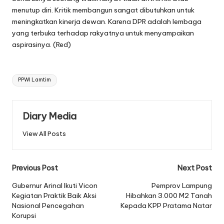
menutup diri. Kritik membangun sangat dibutuhkan untuk
meningkatkan kinerja dewan. Karena DPR adalah lembaga
yang terbuka terhadap rakyatnya untuk menyampaikan
aspirasinya. (Red)
Tags:
PPWI Lamtim
Diary Media
View All Posts
Post
Previous Post
Next Post
navigation
Gubernur Arinal Ikuti Vicon
Pemprov Lampung
Kegiatan Praktik Baik Aksi
Hibahkan 3.000 M2 Tanah
Nasional Pencegahan
Kepada KPP Pratama Natar
Korupsi