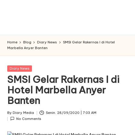
Home
Blog
Diary News
SMSI Gelar Rakernas I di Hotel
Marbella Anyer Banten
Posted
Diary News
in
SMSI Gelar Rakernas I di
Hotel Marbella Anyer
Banten
By
Diary Media
Senin. 28/09/2020 | 7:03 AM
Posted
No Comments
by