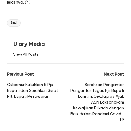
jelasnya. (*)
Tags:
Smsi
Diary Media
View All Posts
Post
Previous Post
Next Post
navigation
Gubernur Kukuhkan 5 Pjs
Serahkan Pengantar
Bupati dan Serahkan Surat
Pengantar Tugas Pjs Bupati
Plt. Bupati Pesawaran
Lamtim, Sekdaprov Ajak
ASN Laksanakam
Kewajiban Pilkada dengan
Baik dalam Pandemi Covid-
19