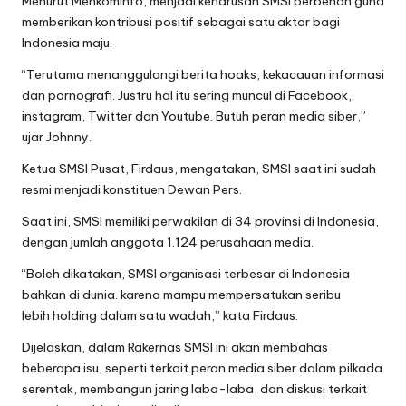
Menurut Menkominfo, menjadi keharusan SMSI berbenah guna
memberikan kontribusi positif sebagai satu aktor bagi
Indonesia maju.
“Terutama menanggulangi berita hoaks, kekacauan informasi
dan pornografi. Justru hal itu sering muncul di Facebook,
instagram, Twitter dan Youtube. Butuh peran media siber,”
ujar Johnny.
Ketua SMSI Pusat, Firdaus, mengatakan, SMSI saat ini sudah
resmi menjadi konstituen Dewan Pers.
Saat ini, SMSI memiliki perwakilan di 34 provinsi di Indonesia,
dengan jumlah anggota 1.124 perusahaan media.
“Boleh dikatakan, SMSI organisasi terbesar di Indonesia
bahkan di dunia. karena mampu mempersatukan seribu
lebih holding dalam satu wadah,” kata Firdaus.
Dijelaskan, dalam Rakernas SMSI ini akan membahas
beberapa isu, seperti terkait peran media siber dalam pilkada
serentak, membangun jaring laba-laba, dan diskusi terkait