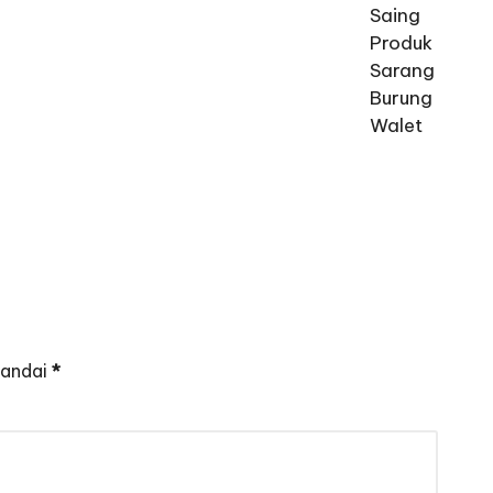
tandai
*