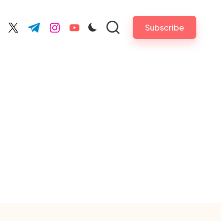
Subscribe
cebook.com
twitter.com
t.me
instagram.com
youtube.com