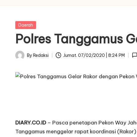
Posted
Daerah
in
Polres Tanggamus G
By
Redaksi
Jumat. 07/02/2020 | 8:24 PM
Posted
by
DIARY.CO.ID
– Pasca penetapan Pekon Way Jaha
Tanggamus menggelar rapat koordinasi (Rakor),