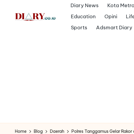
Diary News
Kota Metr
Skip
Education
Opini
Lif
to
D
Sports
Adsmart Diary
Diary
content
Media
i
Indonesia
a
r
y
Home
Blog
Daerah
Polres Tanggamus Gelar Rakor