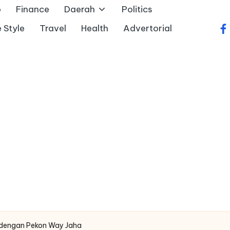
o
Finance
Daerah
Politics
e Style
Travel
Health
Advertorial
fa
 dengan Pekon Way Jaha