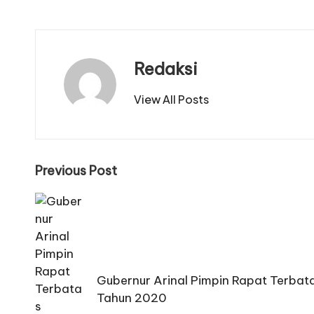
Redaksi
View All Posts
Post
Previous Post
navigation
Gubernur Arinal Pimpin Rapat Terbata
Tahun 2020