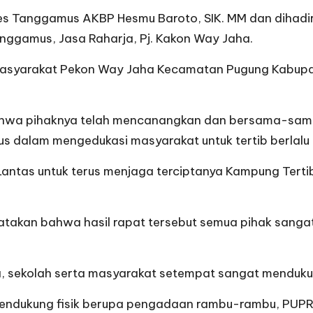
res Tanggamus AKBP Hesmu Baroto, SIK. MM dan dihadiri
anggamus, Jasa Raharja, Pj. Kakon Way Jaha.
n masyarakat Pekon Way Jaha Kecamatan Pugung Kabup
ahwa pihaknya telah mencanangkan dan bersama-sa
s dalam mengedukasi masyarakat untuk tertib berlalu l
Lantas untuk terus menjaga terciptanya Kampung Tertib
atakan bahwa hasil rapat tersebut semua pihak sang
a, sekolah serta masyarakat setempat sangat mendukung
 mendukung fisik berupa pengadaan rambu-rambu, PUPR