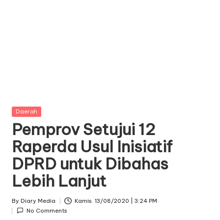
Posted
Daerah
in
Pemprov Setujui 12
Raperda Usul Inisiatif
DPRD untuk Dibahas
Lebih Lanjut
By
Diary Media
Kamis. 13/08/2020 | 3:24 PM
Posted
No Comments
by