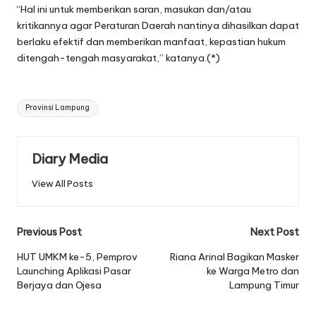
“Hal ini untuk memberikan saran, masukan dan/atau
kritikannya agar Peraturan Daerah nantinya dihasilkan dapat
berlaku efektif dan memberikan manfaat, kepastian hukum
ditengah-tengah masyarakat,” katanya.(*)
Tags:
Provinsi Lampung
Diary Media
View All Posts
Post
Previous Post
Next Post
navigation
HUT UMKM ke-5, Pemprov
Riana Arinal Bagikan Masker
Launching Aplikasi Pasar
ke Warga Metro dan
Berjaya dan Ojesa
Lampung Timur