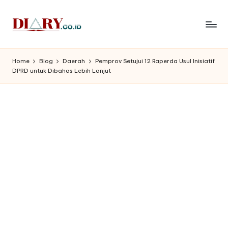
Skip
to
D
Diary
content
Media
i
Home
Blog
Daerah
Pemprov Setujui 12 Raperda Usul Inisiatif
Indonesia
DPRD untuk Dibahas Lebih Lanjut
a
r
y