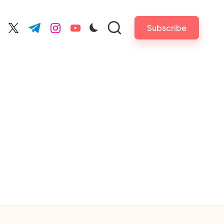
Subscribe
cebook.com
twitter.com
t.me
instagram.com
youtube.com