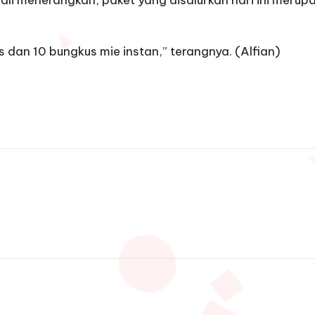
li menerangkan, paket yang disalurkan hari ini meru
dan 10 bungkus mie instan,” terangnya. (Alfian)