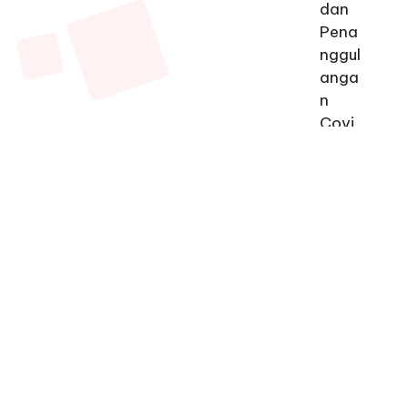
tandai
*