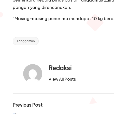
Sementara Kepala Dinas Sosial Tanggamus Zulfad
pangan yang direncanakan.
”Masing-masing penerima mendapat 10 kg beras 
Tanggamus
Tags:
Redaksi
View All Posts
Post
Previous Post