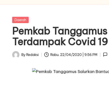
Posted
Daerah
in
Pemkab Tanggamus 
Terdampak Covid 19
By
Redaksi
Rabu. 22/04/2020 | 9:56 PM
Posted
by