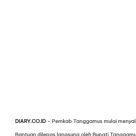
DIARY.CO.ID
– Pemkab Tanggamus mulai menyalu
Bantuan dilepas langsung oleh Bupati Tanggamu