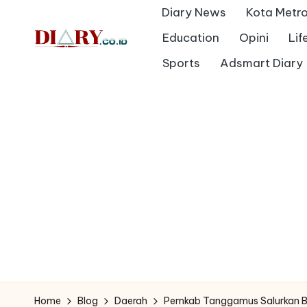
Diary News
Kota Metr
Skip
Education
Opini
Lif
to
D
Sports
Adsmart Diary
Diary
content
Media
i
Indonesia
a
r
y
Home
Blog
Daerah
Pemkab Tanggamus Salurkan B