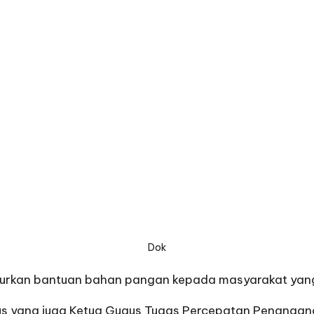
Dok
rkan bantuan bahan pangan kepada masyarakat yang
s yang juga Ketua Gugus Tugas Percepatan Penanganan