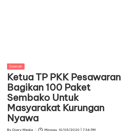
Posted
Daerah
in
Ketua TP PKK Pesawaran
Bagikan 100 Paket
Sembako Untuk
Masyarakat Kurungan
Nyawa
By
Diary Media
Minggu. 10/05/2020 | 7:34 PM