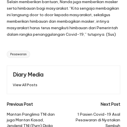
Selain memberikan bantuan, Nanda juga memberikan masker
serta himbauan bagi masyarakat. “Kita sengaja membagikan
ini langsung door to door kepada masyarakat, sekaligus
memberikan himbauan dan membagikan masker, intinya
masyarakat harus terus mengikuti himbauan dari Pemerintah
dalam rangka penanggulangan Covid-19,” tutupnya. (Sus)
Tags:
Pesawaran
Diary Media
View All Posts
Post
Previous Post
Next Post
navigation
Mantan Panglima TNI dan
1 Pasien Covid-19 Asal
juga Mantan Kasad,
Pesawaran di Nyatakan
Jenderal TNI (Purn) Djoko
Sembuh