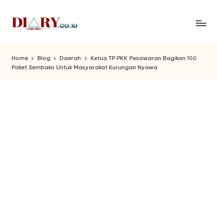
Skip
to
D
Diary
content
Media
i
Home
Blog
Daerah
Ketua TP PKK Pesawaran Bagikan 100
Indonesia
Paket Sembako Untuk Masyarakat Kurungan Nyawa
a
r
y