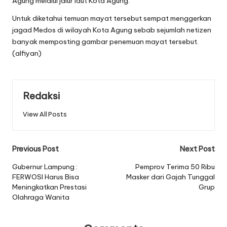
Agung melalui jalur laut Kota Agung.
Untuk diketahui temuan mayat tersebut sempat menggerkan
jagad Medos di wilayah Kota Agung sebab sejumlah netizen
banyak memposting gambar penemuan mayat tersebut.
(alfiyan)
Redaksi
View All Posts
Post
Previous Post
Next Post
navigation
Gubernur Lampung :
Pemprov Terima 50 Ribu
FERWOSI Harus Bisa
Masker dari Gajah Tunggal
Meningkatkan Prestasi
Grup
Olahraga Wanita