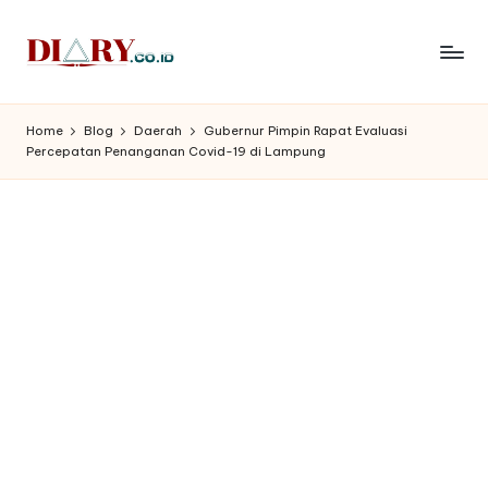
Skip
to
D
Diary
content
Media
i
Home
Blog
Daerah
Gubernur Pimpin Rapat Evaluasi
Indonesia
Percepatan Penanganan Covid-19 di Lampung
a
r
y