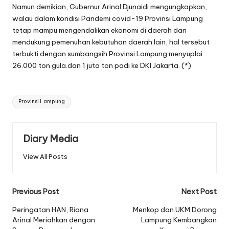
Namun demikian, Gubernur Arinal Djunaidi mengungkapkan,
walau dalam kondisi Pandemi covid-19 Provinsi Lampung
tetap mampu mengendalikan ekonomi di daerah dan
mendukung pemenuhan kebutuhan daerah lain, hal tersebut
terbukti dengan sumbangsih Provinsi Lampung menyuplai
26.000 ton gula.dan 1 juta ton padi ke DKI Jakarta. (*)
Tags:
Provinsi Lampung
Diary Media
View All Posts
Post
Previous Post
Next Post
navigation
Peringatan HAN, Riana
Menkop dan UKM Dorong
Arinal Meriahkan dengan
Lampung Kembangkan