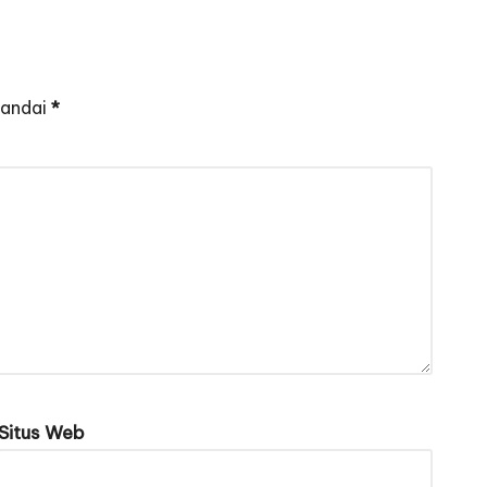
tandai
*
Situs Web