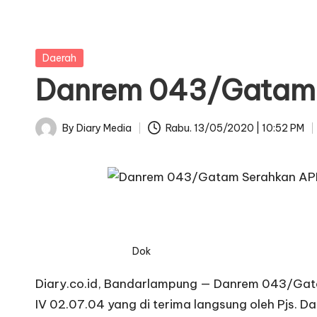
Posted
Daerah
in
Danrem 043/Gatam 
By
Diary Media
Rabu. 13/05/2020 | 10:52 PM
Posted
by
Dok
Diary.co.id, Bandarlampung — Danrem 043/Gatam
IV 02.07.04 yang di terima langsung oleh Pjs. 