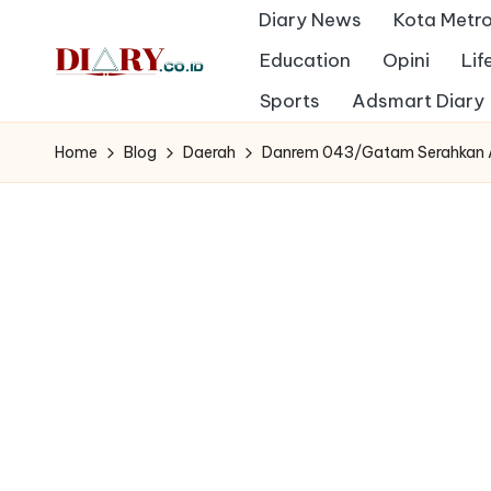
Diary News
Kota Metr
Skip
Education
Opini
Lif
to
D
Sports
Adsmart Diary
Diary
content
Media
i
Home
Blog
Daerah
Danrem 043/Gatam Serahkan 
Indonesia
a
r
y