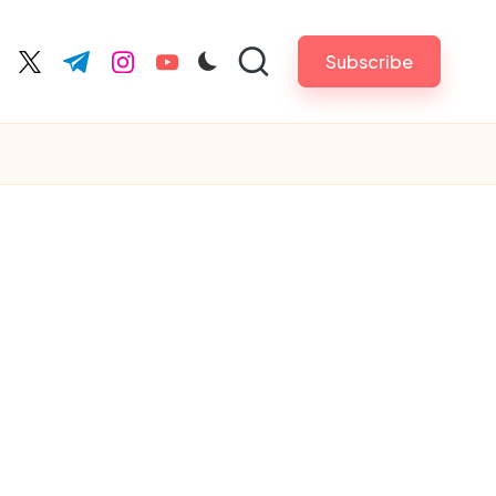
Subscribe
cebook.com
twitter.com
t.me
instagram.com
youtube.com