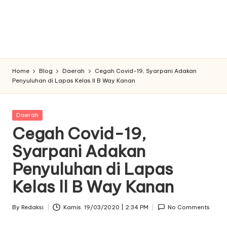
Home
Blog
Daerah
Cegah Covid-19, Syarpani Adakan
Penyuluhan di Lapas Kelas ll B Way Kanan
Posted
Daerah
in
Cegah Covid-19,
Syarpani Adakan
Penyuluhan di Lapas
Kelas ll B Way Kanan
By
Redaksi
Kamis. 19/03/2020 | 2:34 PM
No Comments
Posted
by