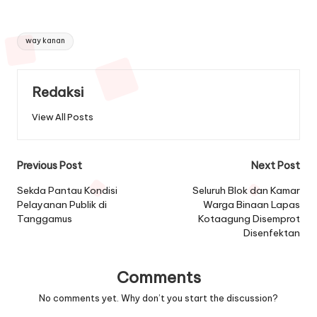
Tags:
way kanan
Redaksi
View All Posts
Post
Previous Post
Next Post
navigation
Sekda Pantau Kondisi
Seluruh Blok dan Kamar
Pelayanan Publik di
Warga Binaan Lapas
Tanggamus
Kotaagung Disemprot
Disenfektan
Comments
No comments yet. Why don’t you start the discussion?