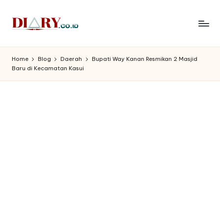
Skip
to
D
Diary
content
Media
i
Home
Blog
Daerah
Bupati Way Kanan Resmikan 2 Masjid
Indonesia
Baru di Kecamatan Kasui
a
r
y