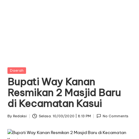
Posted
Daerah
in
Bupati Way Kanan
Resmikan 2 Masjid Baru
di Kecamatan Kasui
By
Redaksi
Selasa. 10/03/2020 | 8:13 PM
No Comments
Posted
by