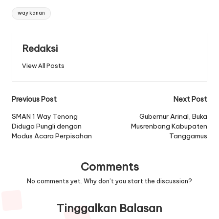
Tags:
way kanan
Redaksi
View All Posts
Post
Previous Post
Next Post
navigation
SMAN 1 Way Tenong
Gubernur Arinal, Buka
Diduga Pungli dengan
Musrenbang Kabupaten
Modus Acara Perpisahan
Tanggamus
Comments
No comments yet. Why don’t you start the discussion?
Tinggalkan Balasan