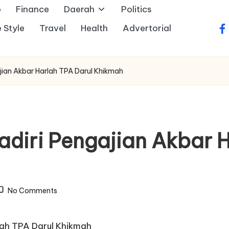
o
Finance
Daerah
Politics
e Style
Travel
Health
Advertorial
fa
jian Akbar Harlah TPA Darul Khikmah
diri Pengajian Akbar H
No Comments