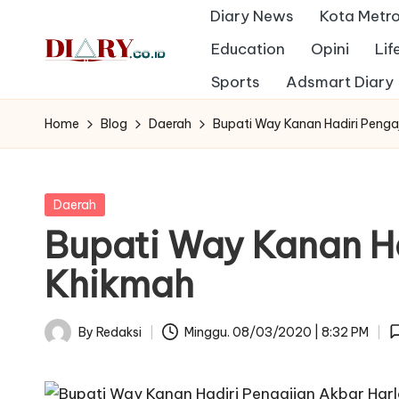
Diary News
Kota Metr
Skip
Education
Opini
Lif
to
D
Sports
Adsmart Diary
Diary
content
Media
i
Home
Blog
Daerah
Bupati Way Kanan Hadiri Penga
Indonesia
a
r
Posted
Daerah
in
y
Bupati Way Kanan Ha
Khikmah
By
Redaksi
Minggu. 08/03/2020 | 8:32 PM
Posted
by