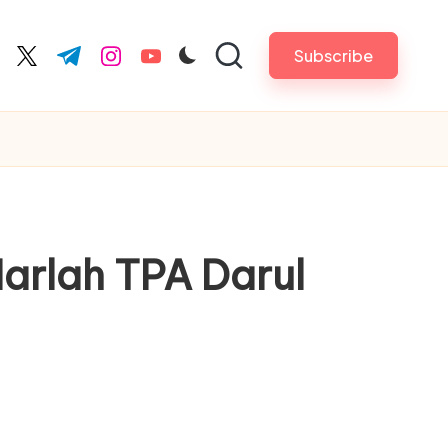
Subscribe
cebook.com
twitter.com
t.me
instagram.com
youtube.com
arlah TPA Darul