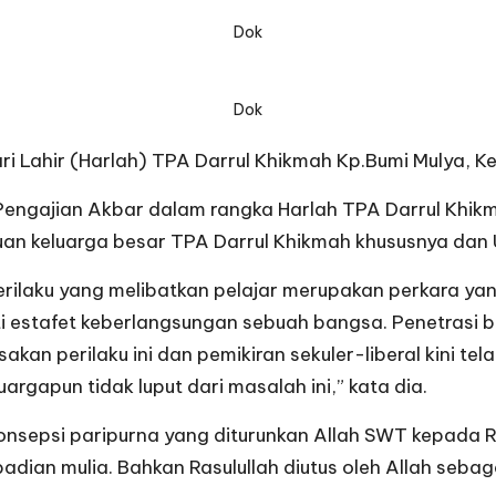
Dok
Dok
i Lahir (Harlah) TPA Darrul Khikmah Kp.Bumi Mulya, 
Pengajian Akbar dalam rangka Harlah TPA Darrul Khik
n keluarga besar TPA Darrul Khikmah khususnya dan 
ilaku yang melibatkan pelajar merupakan perkara yang
 estafet keberlangsungan sebuah bangsa. Penetrasi bu
kan perilaku ini dan pemikiran sekuler-liberal kini 
argapun tidak luput dari masalah ini,” kata dia.
onsepsi paripurna yang diturunkan Allah SWT kepada Ra
ian mulia. Bahkan Rasulullah diutus oleh Allah sebaga