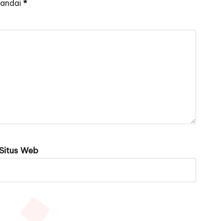
tandai
*
Situs Web