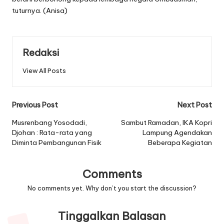
tuturnya. (Anisa)
Redaksi
View All Posts
Post
Previous Post
Next Post
navigation
Musrenbang Yosodadi,
Sambut Ramadan, IKA Kopri
Djohan : Rata-rata yang
Lampung Agendakan
Diminta Pembangunan Fisik
Beberapa Kegiatan
Comments
No comments yet. Why don’t you start the discussion?
Tinggalkan Balasan