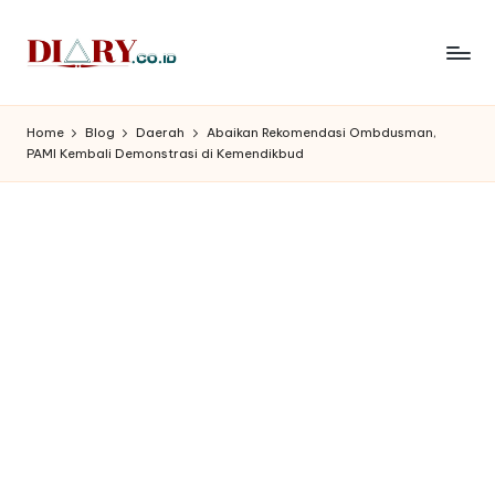
Skip
to
D
Diary
content
Media
i
Home
Blog
Daerah
Abaikan Rekomendasi Ombdusman,
Indonesia
PAMI Kembali Demonstrasi di Kemendikbud
a
r
y