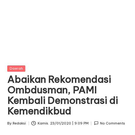
Posted
Daerah
in
Abaikan Rekomendasi
Ombdusman, PAMI
Kembali Demonstrasi di
Kemendikbud
By
Redaksi
Kamis. 23/01/2020 | 9:09 PM
No Comments
Posted
by