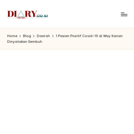
Skip
to
D
Diary
content
Media
i
Home
Blog
Daerah
1 Pasien Positif Covid-19 di Way Kanan
Indonesia
Dinyatakan Sembuh
a
r
y