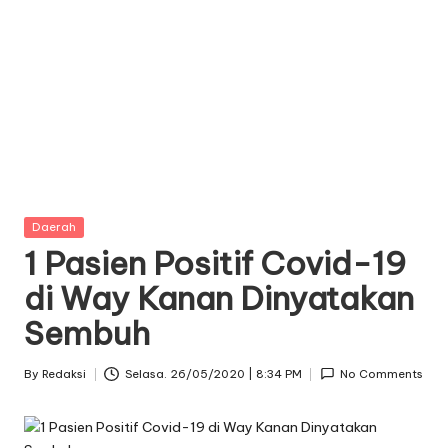
Posted
Daerah
in
1 Pasien Positif Covid-19
di Way Kanan Dinyatakan
Sembuh
By
Redaksi
Selasa. 26/05/2020 | 8:34 PM
No Comments
Posted
by