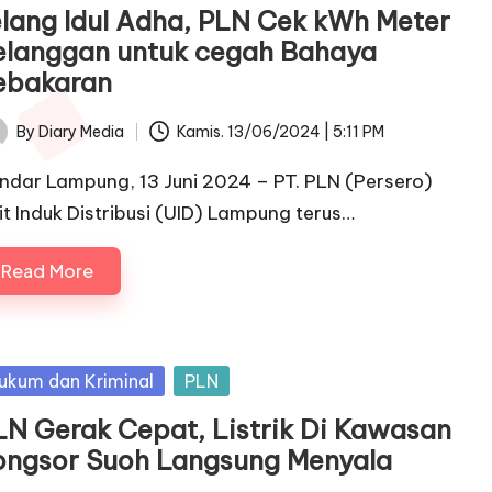
elang Idul Adha, PLN Cek kWh Meter
elanggan untuk cegah Bahaya
ebakaran
By
Diary Media
Kamis. 13/06/2024 | 5:11 PM
ted
ndar Lampung, 13 Juni 2024 – PT. PLN (Persero)
it Induk Distribusi (UID) Lampung terus…
Read More
sted
ukum dan Kriminal
PLN
LN Gerak Cepat, Listrik Di Kawasan
ongsor Suoh Langsung Menyala