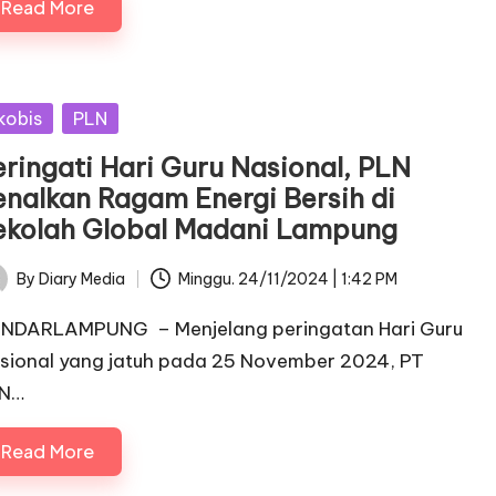
Read More
sted
kobis
PLN
eringati Hari Guru Nasional, PLN
enalkan Ragam Energi Bersih di
ekolah Global Madani Lampung
By
Diary Media
Minggu. 24/11/2024 | 1:42 PM
ted
NDARLAMPUNG – Menjelang peringatan Hari Guru
sional yang jatuh pada 25 November 2024, PT
N…
Read More