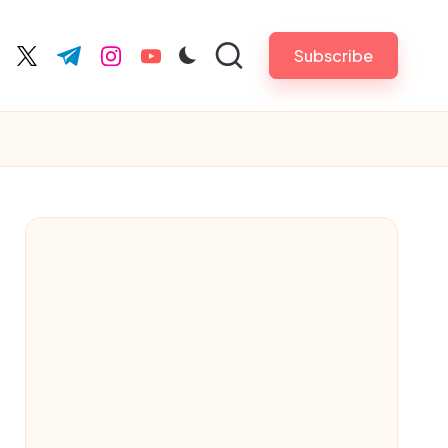
Subscribe
cebook.com
twitter.com
t.me
instagram.com
youtube.com