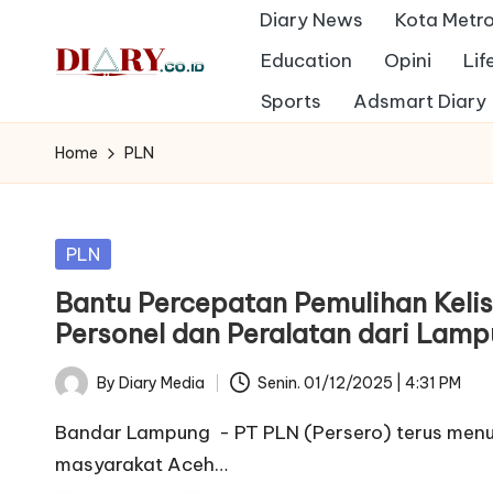
Diary News
Kota Metr
Skip
Education
Opini
Lif
to
D
Sports
Adsmart Diary
Diary
content
Media
i
Home
PLN
Indonesia
a
r
Posted
PLN
in
y
Bantu Percepatan Pemulihan Kelis
Personel dan Peralatan dari Lam
By
Diary Media
Senin. 01/12/2025 | 4:31 PM
Posted
by
Bandar Lampung - PT PLN (Persero) terus men
masyarakat Aceh…