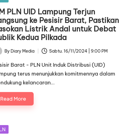
M PLN UID Lampung Terjun
angsung ke Pesisir Barat, Pastikan
asokan Listrik Andal untuk Debat
ublik Kedua Pilkada
By
Diary Media
Sabtu. 16/11/2024 | 9:00 PM
ted
sisir Barat - PLN Unit Induk Distribusi (UID)
mpung terus menunjukkan komitmennya dalam
ndukung kelancaran…
Read More
sted
LN