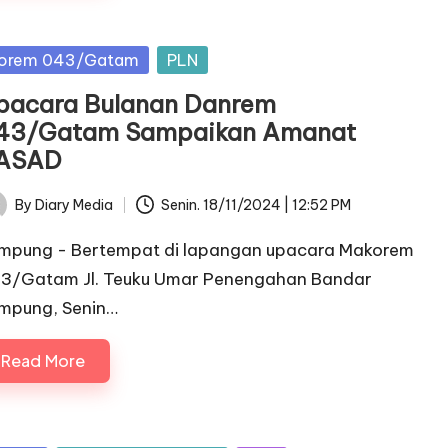
sted
orem 043/Gatam
PLN
pacara Bulanan Danrem
43/Gatam Sampaikan Amanat
ASAD
By
Diary Media
Senin. 18/11/2024 | 12:52 PM
ted
mpung - Bertempat di lapangan upacara Makorem
3/Gatam Jl. Teuku Umar Penengahan Bandar
mpung, Senin…
Read More