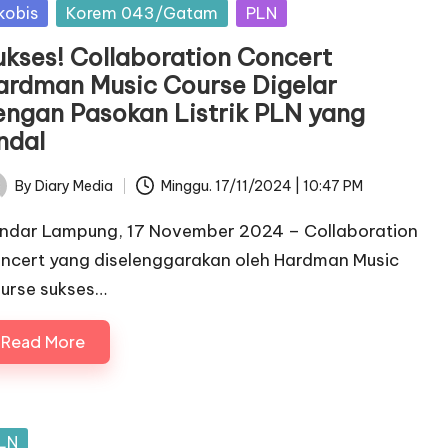
sted
kobis
Korem 043/Gatam
PLN
ukses! Collaboration Concert
ardman Music Course Digelar
engan Pasokan Listrik PLN yang
ndal
By
Diary Media
Minggu. 17/11/2024 | 10:47 PM
ted
ndar Lampung, 17 November 2024 – Collaboration
ncert yang diselenggarakan oleh Hardman Music
urse sukses…
Read More
sted
LN