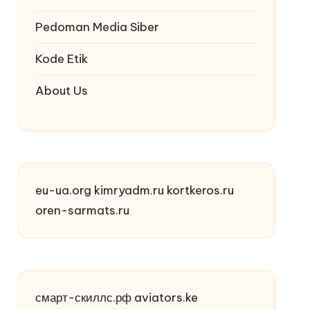
Pedoman Media Siber
Kode Etik
About Us
eu-ua.org
kimryadm.ru
kortkeros.ru
oren-sarmats.ru
смарт-скиллс.рф
aviators.ke