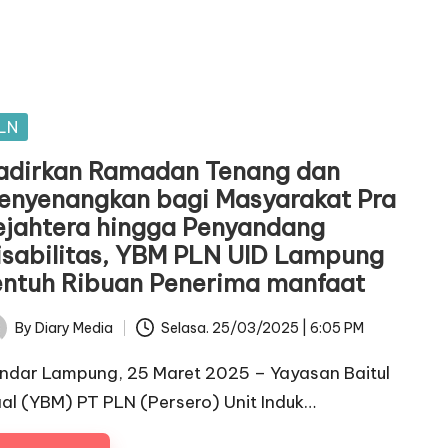
sted
LN
adirkan Ramadan Tenang dan
enyenangkan bagi Masyarakat Pra
ejahtera hingga Penyandang
isabilitas, YBM PLN UID Lampung
entuh Ribuan Penerima manfaat
By
Diary Media
Selasa. 25/03/2025 | 6:05 PM
ted
ndar Lampung, 25 Maret 2025 – Yayasan Baitul
al (YBM) PT PLN (Persero) Unit Induk…