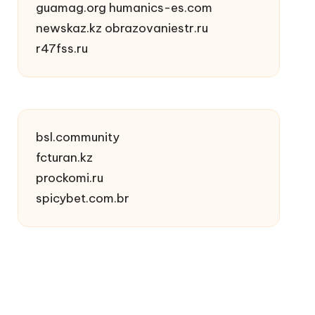
guamag.org
humanics-es.com
newskaz.kz
obrazovaniestr.ru
r47fss.ru
bsl.community
fcturan.kz
prockomi.ru
spicybet.com.br